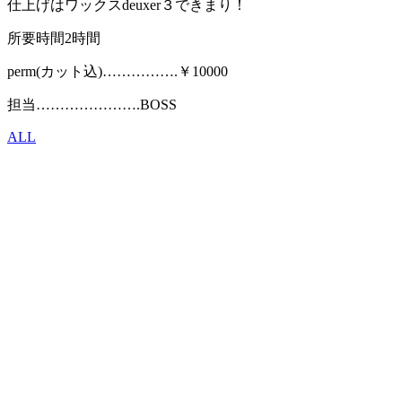
仕上げはワックスdeuxer３できまり！
所要時間2時間
perm(カット込)…………….￥10000
担当………………….BOSS
ALL