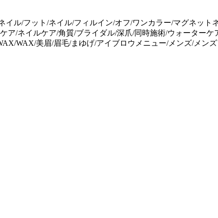
ネイル/フット/ネイル/フィルイン/オフ/ワンカラー/マグネット
ケア/ネイルケア/角質/ブライダル/深爪/同時施術/ウォーターケア
AX/WAX/美眉/眉毛/まゆげ/アイブロウメニュー/メンズ/メン