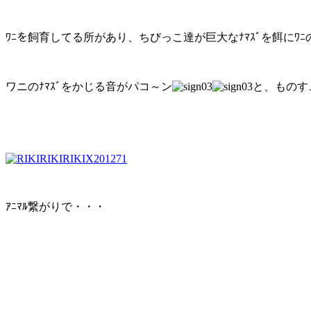
ﾜﾆを飼育してる所があり、ちびっこ達が巨大なﾅﾏｽﾞを餌にﾜ
ワニのﾅﾏｽﾞをかじる音がパコ～ン
と、ものす
ｱﾆﾏﾙ繋がりで・・・