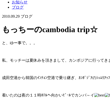
お知らせ
ブログ
2010.09.29
ブログ
もっちーのcambodia trip☆
と、ゆー事で。。。
私、モッチーは夏休みを頂きまして、カンボジアに行ってき
成田空港から韓国のｲﾝﾁｮﾝ空港で乗り継ぎ、ｶﾝﾎﾞｼﾞｱのｼｪﾑﾘｱｯ
着いたのは夜の１１時ﾎﾃﾙへ向かいﾋﾞｰﾙでカンパ～イ