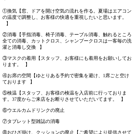
①換気【窓、ドアを開け空気の流れを作る。夏場はエアコン
の温度で調整し、お客様の快適を重視したいと思います。
⠀】
②消毒【手指消毒、椅子消毒、テーブル消毒、触れるところ
全ての消毒、カットクロス、シャンプークロスは一客毎の洗
濯と消毒し交換⠀】
③マスクの着用【スタッフ、お客様にも着用をお願いしてお
ります。⠀】
④お席の空間【ゆとりある予約で密集を避け、1席ごと空け
ております⠀】
⑤検温【スタッフ、お客様の検温を入店前に行っておりま
す。37度からご来店をお断りさせていただいてます。⠀】
⑥ウエルカムドリンクの廃止
⑦タブレット型雑誌の消毒
⑧おひざ掛け、クッションの廃止【ご希望により提供させて