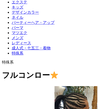
エクステ
キッズ
デザインカラー
ネイル
パーティーヘア・アップ
パーマ
マツエク
メンズ
レディース
成人式・七五三・着物
特殊系
特殊系
フルコンロー