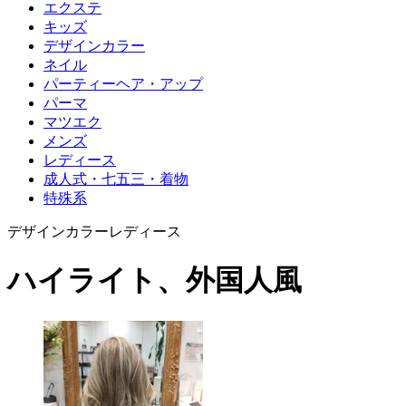
エクステ
キッズ
デザインカラー
ネイル
パーティーヘア・アップ
パーマ
マツエク
メンズ
レディース
成人式・七五三・着物
特殊系
デザインカラー
レディース
ハイライト、外国人風